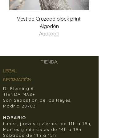
Vestido Cruzado block print.
Algodón
Agotado
TIENDA
LEGAL
INFORMACIÓN
Dr Fleming 6
TIENDA MAS+
San Sebastian de los Reyes,
Madrid 28703
HORARIO
Lunes, jueves y viernes de 11h a 19h,
Martes y miercoles de 14h a 19h
Sábados de 11h a 15h