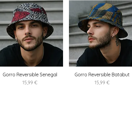
Vista rápida
Vista rápida
Gorro Reversible Senegal
Gorro Reversible Batabut
Precio
Precio
15,99 €
15,99 €