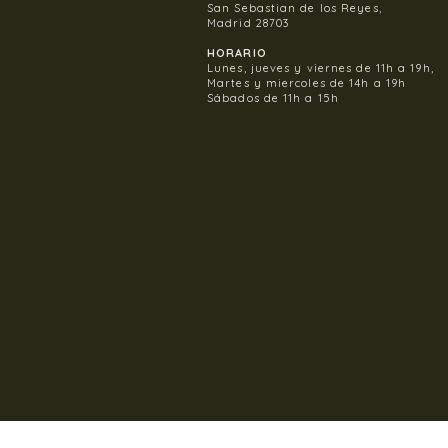
San Sebastian de los Reyes,
Madrid 28703
HORARIO
Lunes, jueves y viernes de 11h a 19h,
Martes y miercoles de 14h a 19h
Sábados de 11h a 15h