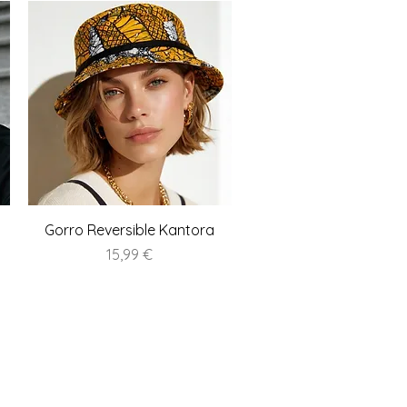
Vista rápida
Gorro Reversible Kantora
Precio
15,99 €