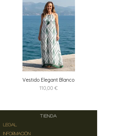
Vestido Elegant Blanco
Precio
110,00 €
TIENDA
LEGAL
INFORMACIÓN