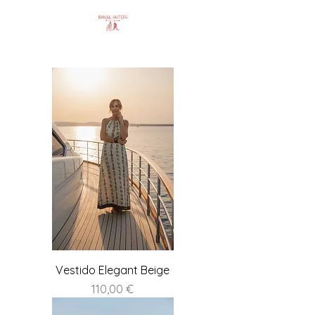
Vestido Elegant Beige
Precio
110,00 €