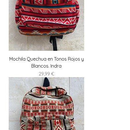
Mochila Quechua en Tonos Rojos y
Blancos. Indra
Precio
29,99 €