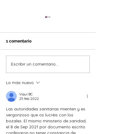
1 comentario
BLOCK PRINTI
Escribir un comentario...
Horarios de Banjul
Sisters: Información
clave sobre horarios de
Lo más nuevo
tiendas locales
Viqui BC
25 feb 2022
Las autoridades sanitarias mienten y es 
vergonzoso que os lucréis con los 
bozales. El mismo ministerio de sanidad, 
el 8 de Sep 2021 por documento escrito 
confesaron no tener constancia de 