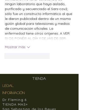
ningún laboratorio que haya aislado, 
purificado y secuenciado el Sars-cov2, 
sólo fue un constructo informático al que 
le dieron publicidad dentro de un mismo 
guión global para televisiones y medios 
de comunicación oficiales. La 
enfermedad tiene otros orígenes. A VER 
SI OS PONÉIS AL DÍA Y DEJÁIS DE SER…
Mostrar más
Me gusta
Reaccionar
TIENDA
LEGAL
INFORMACIÓN
Dr Fleming 6
TIENDA MAS+
San Sebastian de los Reyes,