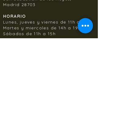
Madrid 28703
HORARIO
Lunes, jueves y viernes de 11h a 19h,
Martes y miercoles de 14h a 19h
Sábados de 11h a 15h
POLITICA DE DEVOLUCIÓN
POLITICA DE PRIVACIDAD
POLITICA DE COOKIES
CONTACTO
CONÓCENOS
TALLAJES
PREGUNTAS FRECUENTES