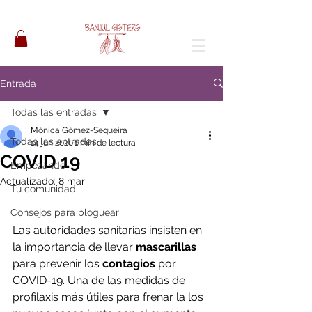
Entrada
Todas las entradas
Mónica Gómez-Sequeira
Todas las entradas
14 jun 2020
1 min de lectura
COVID 19
Empezando
Actualizado:
8 mar
Tu comunidad
Consejos para bloguear
Las autoridades sanitarias insisten en 
la importancia de llevar 
mascarillas
para prevenir los 
contagios
 por 
COVID-19. Una de las medidas de 
profilaxis más útiles para frenar la los 