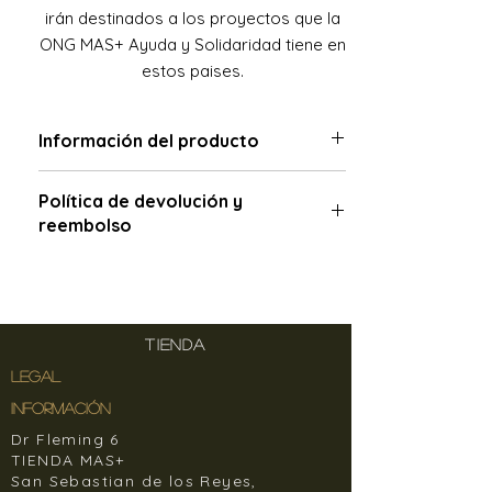
irán destinados a los proyectos que la
ONG MAS+ Ayuda y Solidaridad tiene en
estos paises.
Información del producto
Política de devolución y
reembolso
El plazo de devoluciones en nuestra
tienda online es de 14 días desde la
recepción del pedido.
TIENDA
En ningún caso el cliente debe
LEGAL
devolver la mercancía a Banjul Sisters
sin contactar previamente con
INFORMACIÓN
nosotros, de lo contrario, Banjul Sisters
Dr Fleming 6
no se hará responsable de la
TIENDA MAS+
mercancía recibida, si el cliente la
San Sebastian de los Reyes,