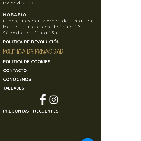
devuelve por sus propios medios, y sin
Madrid 28703
previo aviso.
HORARIO
Lunes, jueves y viernes de 11h a 19h,
Para devolver cualquier artículo de
Martes y miercoles de 14h a 19h
nuestra tienda online contacte
Sábados de 11h a 15h
en
banjulsisters@gmail.com
POLITICA DE DEVOLUCIÓN
POLITICA DE PRIVACIDAD
POLITICA DE COOKIES
CONTACTO
CONÓCENOS
TALLAJES
PREGUNTAS FRECUENTES