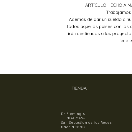
ARTÍCULO HECHO A M
Trabajamos 
Además de dar un sueldo a nu
todos aquellos países con los 
irán destinados a los proyect
tiene 
TIENDA
Dr Fleming 6
TIENDA MAS+
San Sebastian de los Reyes,
Madrid 28703