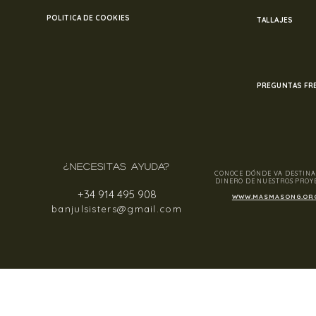
POLITICA DE COOKIES
TALLAJES
PREGUNTAS FR
¿NECESITAS AYUDA?
CONOCE DÓNDE VA DESTINA
DINERO DE NUESTROS PROY
+34 914 495 908
WWW.MASMASONG.OR
banjulsisters@gmail.com