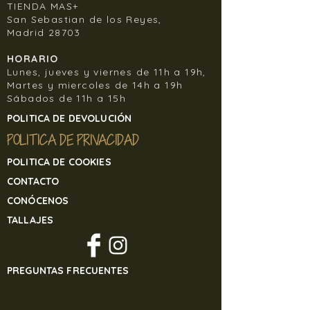
TIENDA MAS+
articulos tendran que ser articulos
San Sebastian de los Reyes,
comprados en la web, no en tienda.
Madrid 28703
En ningún caso el cliente debe
devolver la mercancía a Banjul Sisters
HORARIO
Lunes, jueves y viernes de 11h a 19h,
sin contactar previamente con
Martes y miercoles de 14h a 19h
nosotros, de lo contrario, Banjul Sisters
Sábados de 11h a 15h
no se hará responsable de la
mercancía recibida, si el cliente la
POLITICA DE DEVOLUCIÓN
devuelve por sus propios medios, y sin
POLITICA DE PRIVACIDAD
previo aviso.
Para devolver cualquier artículo de
POLITICA DE COOKIES
nuestra tienda online contacte
CONTACTO
en
banjulsisters@gmail.com
CONÓCENOS
TALLAJES
PREGUNTAS FRECUENTES