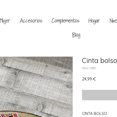
Mujer
Accesorios
Complementos
Hogar
Nue
Blog
Cinta bols
SKU: CB51
Precio
24,99 €
CINTA BOLSO