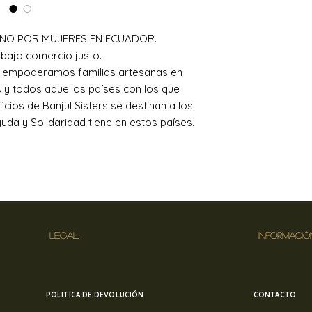
tienda online cont
en
banjulsisters@
NO POR MUJERES EN ECUADOR.
bajo comercio justo.
, empoderamos familias artesanas en
y todos aquellos países con los que
cios de Banjul Sisters se destinan a los
a y Solidaridad tiene en estos países.
LEGAL
INFORMACIÓ
POLITICA DE DEVOLUCIÓN
CONTACTO