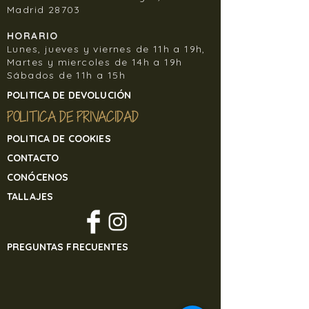
comprados en la web, no en tienda.
Madrid 28703
En ningún caso el cliente debe
HORARIO
Lunes, jueves y viernes de 11h a 19h,
devolver la mercancía a Banjul Sisters
Martes y miercoles de 14h a 19h
sin contactar previamente con
Sábados de 11h a 15h
nosotros, de lo contrario, Banjul Sisters
no se hará responsable de la
POLITICA DE DEVOLUCIÓN
mercancía recibida, si el cliente la
POLITICA DE PRIVACIDAD
devuelve por sus propios medios, y sin
previo aviso.
POLITICA DE COOKIES
CONTACTO
Para devolver cualquier artículo de
CONÓCENOS
nuestra tienda online contacte
en
banjulsisters@gmail.com
TALLAJES
PREGUNTAS FRECUENTES