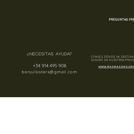
PREGUNTAS FR
¿NECESITAS AYUDA?
CONOCE DÓNDE VA DESTINA
DINERO DE NUESTROS PROY
+34 914 495 908
WWW.MASMASONG.OR
banjulsisters@gmail.com