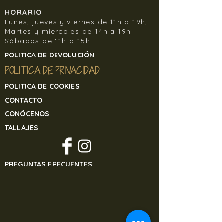
nosotros. Banjul Sisters no se hará
HORARIO
responsable de la mercancía
Lunes, jueves y viernes de 11h a 19h,
recibida si el cliente la devuelve por
Martes y miercoles de 14h a 19h
sus propios medios y sin previo aviso.
Sábados de 11h a 15h
Para devolver cualquier artículo de
POLITICA DE DEVOLUCIÓN
nuestra tienda online contacte
en
banjulsisters@gmail.com
POLITICA DE PRIVACIDAD
POLITICA DE COOKIES
CONTACTO
CONÓCENOS
TALLAJES
PREGUNTAS FRECUENTES