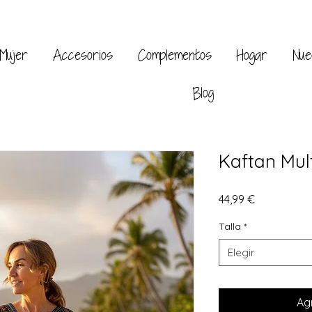
Mujer
Accesorios
Complementos
Hogar
Nue
Blog
Kaftan Mul
Precio
44,99 €
Talla
*
Elegir
Agr