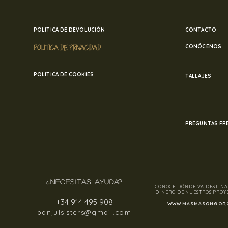
POLITICA DE DEVOLUCIÓN
CONTACTO
POLITICA DE PRIVACIDAD
CONÓCENOS
POLITICA DE COOKIES
TALLAJES
PREGUNTAS FR
¿NECESITAS AYUDA?
CONOCE DÓNDE VA DESTINA
DINERO DE NUESTROS PROY
+34 914 495 908
WWW.MASMASONG.OR
banjulsisters@gmail.com