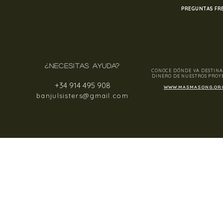
PREGUNTAS FR
¿NECESITAS AYUDA?
CONOCE DÓNDE VA DESTINA
DINERO DE NUESTROS PROY
+34 914 495 908
WWW.MASMASONG.OR
banjulsisters@gmail.com