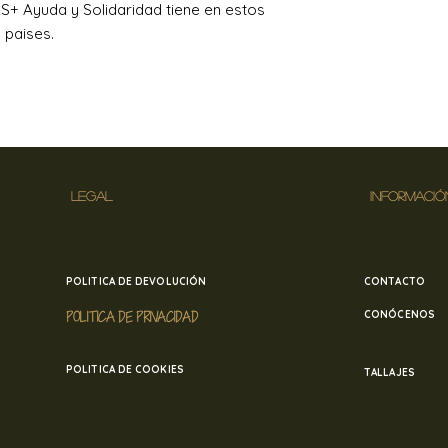
en
banjulsisters@
+ Ayuda y Solidaridad tiene en estos
paises.
LEGAL
INFORMACIÓ
POLITICA DE DEVOLUCIÓN
CONTACTO
POLITICA DE PRIVACIDAD
CONÓCENOS
POLITICA DE COOKIES
TALLAJES