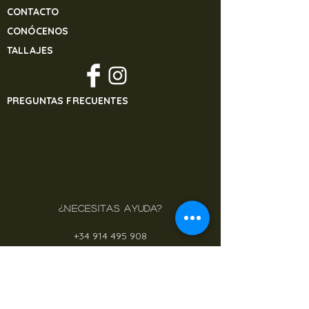
CONTACTO
CONÓCENOS
TALLAJES
PREGUNTAS FRECUENTES
¿NECESITAS AYUDA?
+34 914 495 908
banjulsisters@gmail.com
CONOCE DÓNDE VA DESTINADO EL
DINERO DE NUESTROS PROYECTOS
WWW.MASMASONG.ORG