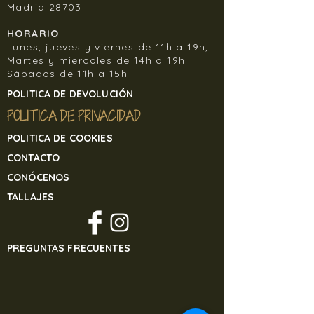
comprados en la web, no en tienda.
Madrid 28703
En ningún caso el cliente debe
devolver la mercancía a Banjul Sisters
HORARIO
Lunes, jueves y viernes de 11h a 19h,
sin contactar previamente con
Martes y miercoles de 14h a 19h
nosotros, de lo contrario, Banjul Sisters
Sábados de 11h a 15h
no se hará responsable de la
mercancía recibida, si el cliente la
POLITICA DE DEVOLUCIÓN
devuelve por sus propios medios, y sin
POLITICA DE PRIVACIDAD
previo aviso.
Para devolver cualquier artículo de
POLITICA DE COOKIES
nuestra tienda online contacte
CONTACTO
en
banjulsisters@gmail.com
CONÓCENOS
TALLAJES
PREGUNTAS FRECUENTES