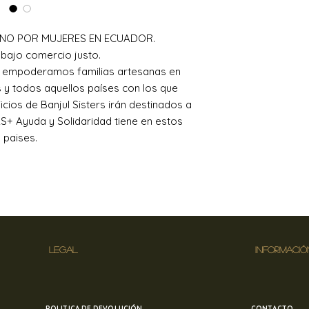
en
banjulsisters@
NO POR MUJERES EN ECUADOR.
bajo comercio justo.
, empoderamos familias artesanas en
y todos aquellos países con los que
cios de Banjul Sisters irán destinados a
+ Ayuda y Solidaridad tiene en estos
paises.
LEGAL
INFORMACIÓ
POLITICA DE DEVOLUCIÓN
CONTACTO