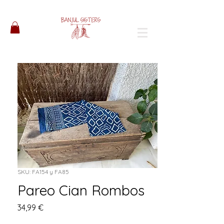
SKU: FA154 y FA85
Pareo Cian Rombos
Precio
34,99 €