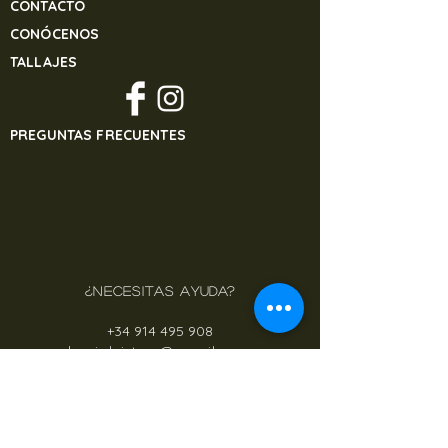
CONTACTO
en
banjulsisters@gmail.com
CONÓCENOS
TALLAJES
PREGUNTAS FRECUENTES
¿NECESITAS AYUDA?
+34 914 495 908
banjulsisters@gmail.com
CONOCE DÓNDE VA DESTINADO EL
DINERO DE NUESTROS PROYECTOS
WWW.MASMASONG.ORG