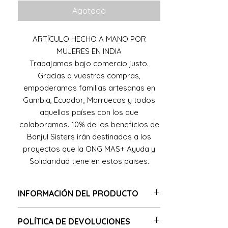
Agotado
ARTÍCULO HECHO A MANO POR
MUJERES EN INDIA
Trabajamos bajo comercio justo.
Gracias a vuestras compras,
empoderamos familias artesanas en
Gambia, Ecuador, Marruecos y todos
aquellos países con los que
colaboramos. 10% de los beneficios de
Banjul Sisters irán destinados a los
proyectos que la ONG MAS+ Ayuda y
Solidaridad tiene en estos paises.
INFORMACIÓN DEL PRODUCTO
Pareo/fular 100% algodón hecho a mano
POLÍTICA DE DEVOLUCIONES
con mezcla de estampados indios.