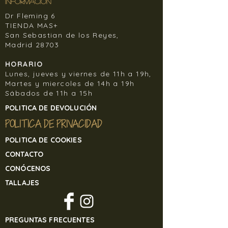
INFORMACIÓN
reducidos, ya que somos una
Dr Fleming 6
asociación benefica. Los
TIENDA MAS+
articulos tendran que ser articulos
San Sebastian de los Reyes,
comprados en la web, no en tienda.
Madrid 28703
En ningún caso el cliente debe
devolver la mercancía a Banjul Sisters
HORARIO
Lunes, jueves y viernes de 11h a 19h,
sin contactar previamente con
Martes y miercoles de 14h a 19h
nosotros, de lo contrario, Banjul Sisters
Sábados de 11h a 15h
no se hará responsable de la
mercancía recibida, si el cliente la
POLITICA DE DEVOLUCIÓN
devuelve por sus propios medios, y sin
POLITICA DE PRIVACIDAD
previo aviso.
Para devolver cualquier artículo de
POLITICA DE COOKIES
nuestra tienda online contacte
CONTACTO
en
banjulsisters@gmail.com
CONÓCENOS
TALLAJES
PREGUNTAS FRECUENTES