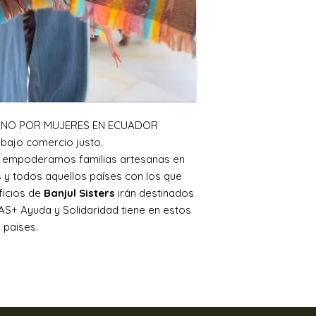
Para devolver cual
tienda online cont
en
banjulsisters@
ANO POR MUJERES EN ECUADOR
bajo comercio justo.
, empoderamos familias artesanas en
y todos aquellos países con los que
ficios de
Banjul Sisters
irán destinados
S+ Ayuda y Solidaridad tiene en estos
paises.