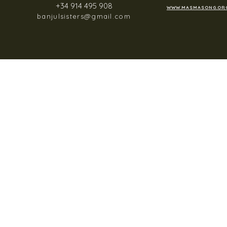
+34 914 495 908
WWW.MASMASONG.OR
banjulsisters@gmail.com