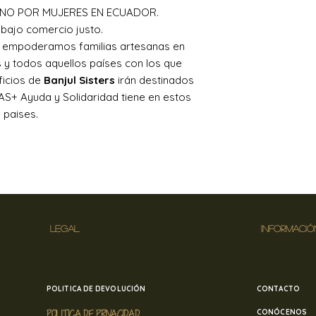
Sisters no se hará
NO POR MUJERES EN ECUADOR.
recibida, si el cli
bajo comercio justo.
medios, y sin previ
, empoderamos familias artesanas en
Para devolver cual
tienda online cont
y todos aquellos países con los que
en
banjulsisters@
ficios de
Banjul Sisters
irán destinados
S+ Ayuda y Solidaridad tiene en estos
paises.
LEGAL
INFORMACIÓ
POLITICA DE DEVOLUCIÓN
CONTACTO
POLITICA DE PRIVACIDAD
CONÓCENOS