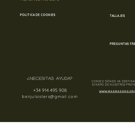
POLITICA DE COOKIES
TALLAJES
PREGUNTAS FR
¿NECESITAS AYUDA?
CONOCE DÓNDE VA DESTINA
DINERO DE NUESTROS PROY
+34 914 495 908
WWW.MASMASONG.OR
banjulsisters@gmail.com