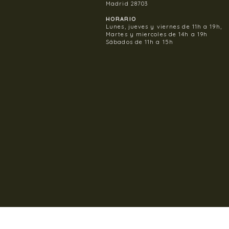
Madrid 28703
HORARIO
Lunes, jueves y viernes de 11h a 19h,
Martes y miercoles de 14h a 19h
Sábados de 11h a 15h