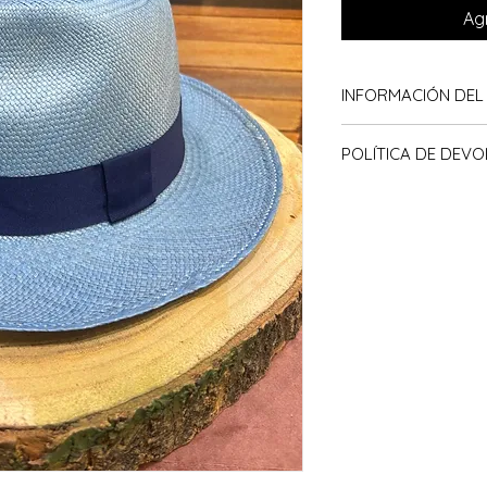
Agr
INFORMACIÓN DE
Auténticos sombre
POLÍTICA DE
con paja toquilla, e
artesan@s en Ecuad
El plazo de devolu
Estos sombreros ta
es de 7 días desde
meses, dependiendo 
cambios solo podra
toquilla y el grosor 
producto recibido,
Color: azul turquesa
ningun caso cambi
Cinta: negra
Nuestros precios 
Largo: 32.5 cm
somos una asociac
Ancho: 30 cm
articulos tendran 
Tamaño ala: 6 cm
la web, no en tiend
Para conocer la tall
cabeza en cm.
En ningún caso el 
mercancía a Banjul
previamente con no