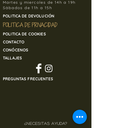
Martes y miercoles de 14h a 19h
sin contactar previamente con
Sábados de 11h a 15h
nosotros, de lo contrario, Banjul Sisters
no se hará responsable de la
POLITICA DE DEVOLUCIÓN
mercancía recibida, si el cliente la
POLITICA DE PRIVACIDAD
devuelve por sus propios medios, y sin
previo aviso.
POLITICA DE COOKIES
Para devolver cualquier artículo de
CONTACTO
nuestra tienda online contacte
CONÓCENOS
en
banjulsisters@gmail.com
TALLAJES
PREGUNTAS FRECUENTES
¿NECESITAS AYUDA?