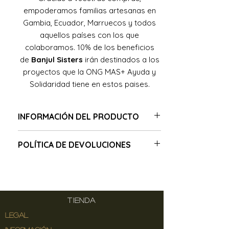
empoderamos familias artesanas en
Gambia, Ecuador, Marruecos y todos
aquellos países con los que
colaboramos. 10% de los beneficios
de
Banjul Sisters
irán destinados a los
proyectos que la ONG MAS+ Ayuda y
Solidaridad tiene en estos paises.
INFORMACIÓN DEL PRODUCTO
Auténticos sombreros Panama,
POLÍTICA DE DEVOLUCIONES
trenzados a mano con paja toquilla, en la
zona de Monte Cristi por artesan@s en
El plazo de devoluciones en nuestra
Ecuador.
tienda online es de 7 días desde la
Estos sombreros tardan en elaborarse
recepción del pedido. Los cambios solo
hasta 4 meses, dependiendo de la
podran ser por defecto del producto
calidad de la paja toquilla y el grosor del
TIENDA
recibido, o por cambio de talla. En
trenzado.
LEGAL
ningun caso cambiamos unos articulos
Color: azul turquesa
por otros. Nuestros precios son muy