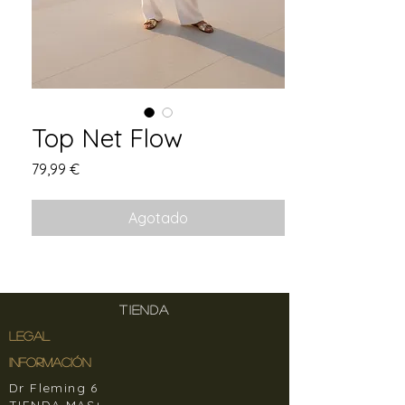
Top Net Flow
Precio
79,99 €
Agotado
TIENDA
LEGAL
INFORMACIÓN
Dr Fleming 6
TIENDA MAS+