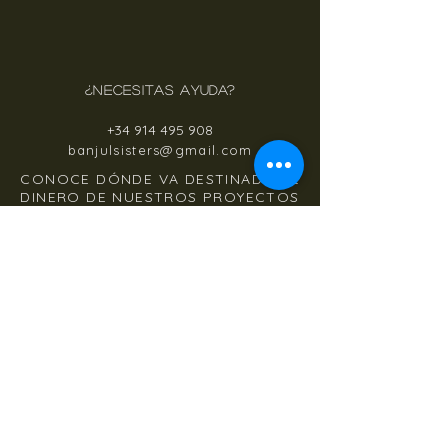
¿NECESITAS AYUDA?
+34 914 495 908
banjulsisters@gmail.com
CONOCE DÓNDE VA DESTINADO EL
DINERO DE NUESTROS PROYECTOS
WWW.MASMASONG.ORG