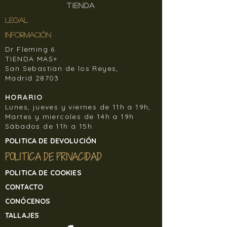
Friman.
TIENDA
mercancía recibida, si el cliente la
devuelve por sus propios medios, y sin
LEGAL
previo aviso.
INFORMACIÓN
Dr Fleming 6
Para devolver cualquier artículo de
TIENDA MAS+
nuestra tienda online contacte
San Sebastian de los Reyes,
en
banjulsisters@gmail.com
Madrid 28703
HORARIO
Lunes, jueves y viernes de 11h a 19h,
Martes y miercoles de 14h a 19h
Sábados de 11h a 15h
POLITICA DE DEVOLUCIÓN
POLITICA DE PRIVACIDAD
POLITICA DE COOKIES
CONTACTO
CONÓCENOS
TALLAJES