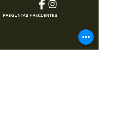
PREGUNTAS FRECUENTES
¿NECESITAS AYUDA?
+34 914 495 908
banjulsisters@gmail.com
CONOCE DÓNDE VA DESTINADO EL
DINERO DE NUESTROS PROYECTOS
WWW.MASMASONG.ORG