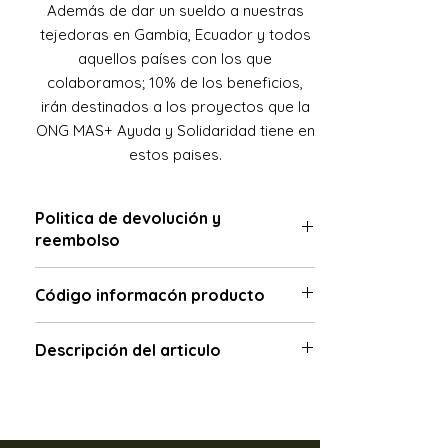
Además de dar un sueldo a nuestras
tejedoras en Gambia, Ecuador y todos
aquellos países con los que
colaboramos; 10% de los beneficios,
irán destinados a los proyectos que la
ONG MAS+ Ayuda y Solidaridad tiene en
estos paises.
Politica de devolución y
reembolso
El plazo de devoluciones en nuestra
Código informacón producto
tienda online es de 14 días desde la
recepción del pedido.
BR4
Descripción del articulo
En ningún caso el cliente debe
devolver la mercancía a Banjul Sisters
Camisa de algodón con telas Tie-die,
sin contactar previamente con
elaboradas por artesanas en Gambia y
nosotros, de lo contrario, Banjul Sisters
confeccionada a mano por Benjamin
no se hará responsable de la