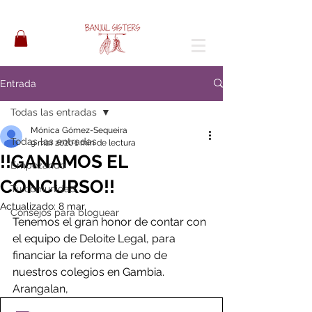
Entrada
Todas las entradas
Mónica Gómez-Sequeira
Todas las entradas
9 mar 2020
1 min de lectura
!!GANAMOS EL
Empezando
CONCURSO!!
Tu comunidad
Actualizado:
8 mar
Consejos para bloguear
Tenemos el gran honor de contar con 
el equipo de Deloite Legal, para 
financiar la reforma de uno de 
nuestros colegios en Gambia. 
Arangalan,