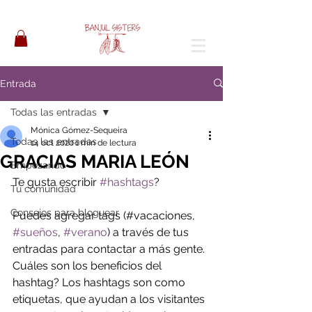
Entrada
Todas las entradas
Mónica Gómez-Sequeira
Todas las entradas
14 oct 2020
1 min de lectura
GRACIAS MARIA LEÓN
Empezando
Te gusta escribir 
#hashtags
?
Tu comunidad
Consejos para bloguear
Puedes agregar tags (#vacaciones, 
#sueños
, 
#verano
) a través de tus 
entradas para contactar a más gente. 
Cuáles son los beneficios del 
hashtag? Los hashtags son como 
etiquetas, que ayudan a los visitantes 